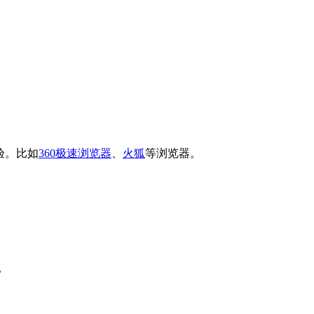
验。比如
360极速浏览器
、
火狐
等浏览器。
。