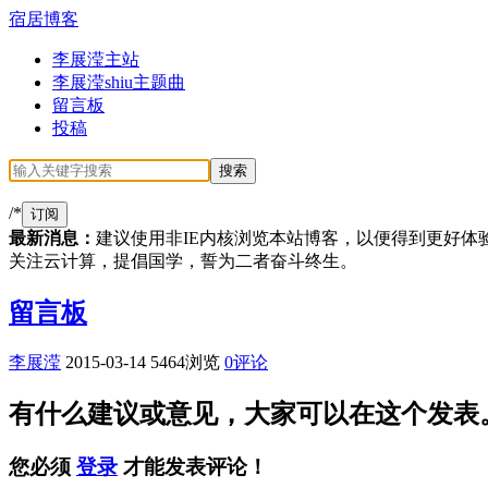
宿居博客
李展滢主站
李展滢shiu主题曲
留言板
投稿
/*
订阅
最新消息：
建议使用非IE内核浏览本站博客，以便得到更好体
关注云计算，提倡国学，誓为二者奋斗终生。
留言板
李展滢
2015-03-14
5464浏览
0评论
有什么建议或意见，大家可以在这个发表
您必须
登录
才能发表评论！