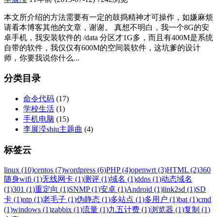
本文所介绍的方法需要有一定的鼓捣精神才可操作，如嫌麻烦
请看本博客其他的文章，谢谢。 真想不明白，我一个8G的安
卓手机，我安装软件的 /data 分区才1G多，而且有400M是系统
自带的软件，我仅仅有600M的空间装软件，这坑爹的设计
师，你要我说你什么...
分类目录
命令代码
(17)
学校生活
(1)
手机电脑
(15)
李展滢shiu主题曲
(4)
标签云
linux (10)
centos (7)
wordpress (6)
PHP (4)
openwrt (3)
HTML (2)
360
随身wifi (1)
无线网卡 (1)
测评 (1)
域名 (1)
ddns (1)
动态域名
(1)
301 (1)
重定向 (1)
SNMP (1)
安卓 (1)
Android (1)
link2sd (1)
SD
卡 (1)
ntp (1)
老毛子 (1)
伪静态 (1)
多站点 (1)
多用户 (1)
bat (1)
cmd
(1)
windows (1)
zabbix (1)
流量 (1)
九五计费 (1)
浏览器 (1)
复制 (1)