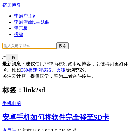
宿居博客
李展滢主站
李展滢shiu主题曲
留言板
投稿
/*
订阅
最新消息：
建议使用非IE内核浏览本站博客，以便得到更好体
验。比如
360极速浏览器
、
火狐
等浏览器。
关注云计算，提倡国学，誓为二者奋斗终生。
标签：link2sd
手机电脑
安卓手机如何将软件完全移至SD卡
李展滢
11年前 (2015-07-12)
7242浏览