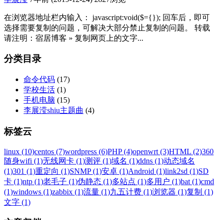
在浏览器地址栏内输入： javascript:void($={}); 回车后，即可
选择需要复制的问题，可解决大部分禁止复制的问题。 转载
请注明：宿居博客 » 复制网页上的文字...
分类目录
命令代码
(17)
学校生活
(1)
手机电脑
(15)
李展滢shiu主题曲
(4)
标签云
linux (10)
centos (7)
wordpress (6)
PHP (4)
openwrt (3)
HTML (2)
360
随身wifi (1)
无线网卡 (1)
测评 (1)
域名 (1)
ddns (1)
动态域名
(1)
301 (1)
重定向 (1)
SNMP (1)
安卓 (1)
Android (1)
link2sd (1)
SD
卡 (1)
ntp (1)
老毛子 (1)
伪静态 (1)
多站点 (1)
多用户 (1)
bat (1)
cmd
(1)
windows (1)
zabbix (1)
流量 (1)
九五计费 (1)
浏览器 (1)
复制 (1)
文字 (1)