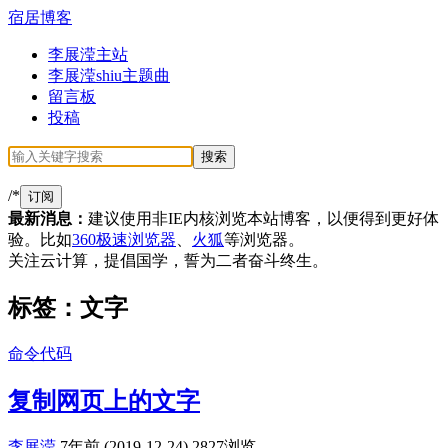
宿居博客
李展滢主站
李展滢shiu主题曲
留言板
投稿
/*
订阅
最新消息：
建议使用非IE内核浏览本站博客，以便得到更好体
验。比如
360极速浏览器
、
火狐
等浏览器。
关注云计算，提倡国学，誓为二者奋斗终生。
标签：文字
命令代码
复制网页上的文字
李展滢
7年前 (2019-12-24)
2827浏览