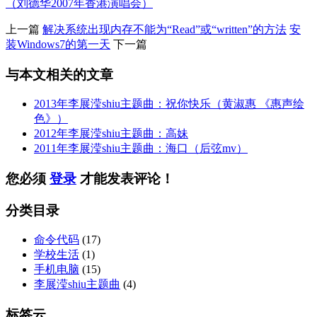
（刘德华2007年香港演唱会）
上一篇
解决系统出现内存不能为“Read”或“written”的方法
安
装Windows7的第一天
下一篇
与本文相关的文章
2013年李展滢shiu主题曲：祝你快乐（黄淑惠 《惠声绘
色》）
2012年李展滢shiu主题曲：高妹
2011年李展滢shiu主题曲：海口（后弦mv）
您必须
登录
才能发表评论！
分类目录
命令代码
(17)
学校生活
(1)
手机电脑
(15)
李展滢shiu主题曲
(4)
标签云