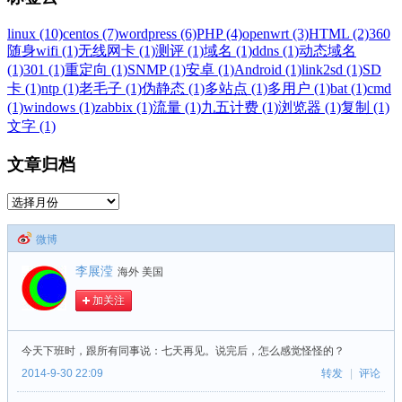
linux (10)
centos (7)
wordpress (6)
PHP (4)
openwrt (3)
HTML (2)
360
随身wifi (1)
无线网卡 (1)
测评 (1)
域名 (1)
ddns (1)
动态域名
(1)
301 (1)
重定向 (1)
SNMP (1)
安卓 (1)
Android (1)
link2sd (1)
SD
卡 (1)
ntp (1)
老毛子 (1)
伪静态 (1)
多站点 (1)
多用户 (1)
bat (1)
cmd
(1)
windows (1)
zabbix (1)
流量 (1)
九五计费 (1)
浏览器 (1)
复制 (1)
文字 (1)
文章归档