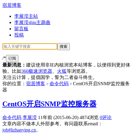
宿居博客
李展滢主站
李展滢shiu主题曲
留言板
投稿
/*
订阅
最新消息：
建议使用非IE内核浏览本站博客，以便得到更好体
验。比如
360极速浏览器
、
火狐
等浏览器。
关注云计算，提倡国学，誓为二者奋斗终生。
你的位置：
宿居博客
命令代码
CentOS开启SNMP监控服务
>
>
器
CentOS开启SNMP监控服务器
命令代码
李展滢
11年前 (2015-06-20)
4874浏览
0评论
文章内容不做本人外部参考。有问题联系email：
job#lizhanying.cn
。