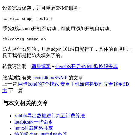
设置完后保存，并且重启SNMP服务。
service snmpd restart
系统默认snmp开机不启动，可使用添加开机自启动。
chkconfig snmpd on
防火墙什么鬼的，开启udp的161端口就行了，具体的百度吧，
反正我都是把防火墙关了的。
转载请注明：
宿居博客
»
CentOS开启SNMP监控服务器
继续浏览有关
centos
linux
SNMP
的文章
上一篇
网卡bond的7个模式
安卓手机如何将软件完全移至SD
卡
下一篇
与本文相关的文章
zabbix导出数据进行九五计费算法
iptables的一些命令
linux挂载网络共享
简单搭建NTP时钟服务器