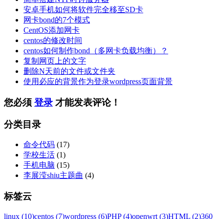
安卓手机如何将软件完全移至SD卡
网卡bond的7个模式
CentOS添加网卡
centos的修改时间
centos如何制作bond（多网卡负载均衡）？
复制网页上的文字
删除N天前的文件或文件夹
使用必应的背景作为登录wordpress页面背景
您必须
登录
才能发表评论！
分类目录
命令代码
(17)
学校生活
(1)
手机电脑
(15)
李展滢shiu主题曲
(4)
标签云
linux (10)
centos (7)
wordpress (6)
PHP (4)
openwrt (3)
HTML (2)
360