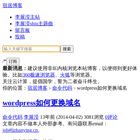
宿居博客
李展滢主站
李展滢shiu主题曲
留言板
投稿
/*
订阅
最新消息：
建议使用非IE内核浏览本站博客，以便得到更好体
验。比如
360极速浏览器
、
火狐
等浏览器。
关注云计算，提倡国学，誓为二者奋斗终生。
你的位置：
宿居博客
命令代码
wordpress如何更换域名
>
>
wordpress如何更换域名
命令代码
李展滢
13年前 (2014-04-02)
3081浏览
0评论
文章内容不做本人外部参考。有问题联系email：
job#lizhanying.cn
。