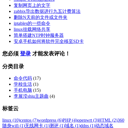
复制网页上的文字
zabbix导出数据进行九五计费算法
删除N天前的文件或文件夹
iptables的一些命令
linux挂载网络共享
简单搭建NTP时钟服务器
安卓手机如何将软件完全移至SD卡
您必须
登录
才能发表评论！
分类目录
命令代码
(17)
学校生活
(1)
手机电脑
(15)
李展滢shiu主题曲
(4)
标签云
linux (10)
centos (7)
wordpress (6)
PHP (4)
openwrt (3)
HTML (2)
360
随身wifi (1)
无线网卡 (1)
测评 (1)
域名 (1)
ddns (1)
动态域名